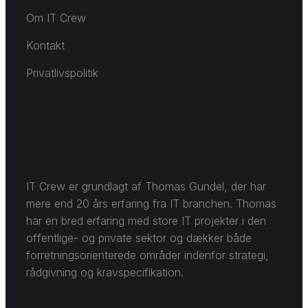
Om IT Crew
Kontakt
Privatlivspolitik
IT Crew er grundlagt af Thomas Gundel, der har
mere end 20 års erfaring fra IT branchen. Thomas
har en bred erfaring med store IT projekter i den
offentlige- og private sektor og dækker både
forretningsorienterede områder indenfor strategi,
rådgivning og kravspecifikation.